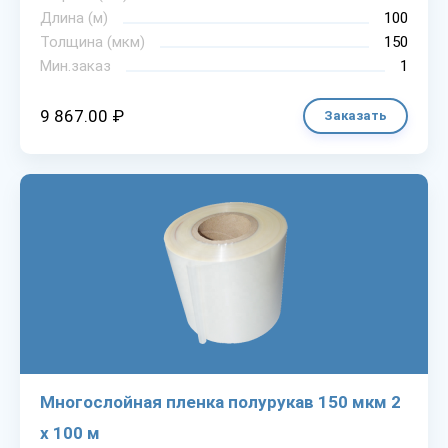
Длина (м)
100
Толщина (мкм)
150
Мин.заказ
1
9 867.00 ₽
Заказать
Многослойная пленка полурукав 150 мкм 2
х 100 м