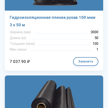
Гидроизоляционная пленка рукав 100 мкм
3 х 50 м
Ширина (мм)
3000
Длина (м)
50
Толщина (мкм)
100
Мин.заказ
1
7 037.90 ₽
Заказать