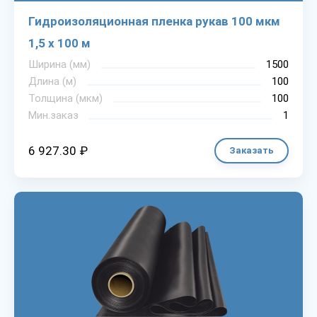
Гидроизоляционная пленка рукав 100 мкм
1,5 х 100 м
Ширина (мм)
1500
Длина (м)
100
Толщина (мкм)
100
Мин.заказ
1
6 927.30 ₽
Заказать