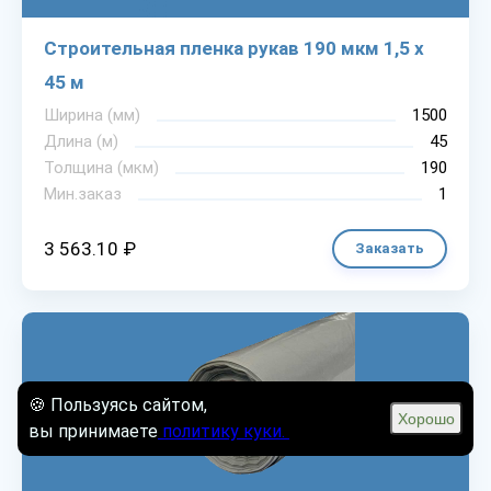
Строительная пленка рукав 190 мкм 1,5 х
45 м
Ширина (мм)
1500
Длина (м)
45
Толщина (мкм)
190
Мин.заказ
1
3 563.10 ₽
Заказать
🍪 Пользуясь сайтом,
Хорошо
вы принимаете
политику куки.