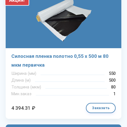
Акция!
Силосная пленка полотно 0,55 х 500 м 80
мкм первичка
Ширина (мм)
550
Длина (м)
500
Толщина (мкм)
80
Мин.заказ
1
4 394.31 ₽
Заказать