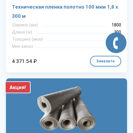
Техническая пленка полотно 100 мкм 1,8 х
300 м
Ширина (мм)
1800
Длина (м)
300
Толщина (мкм)
100
Мин.заказ
1
4 371.54 ₽
Заказать
Акция!