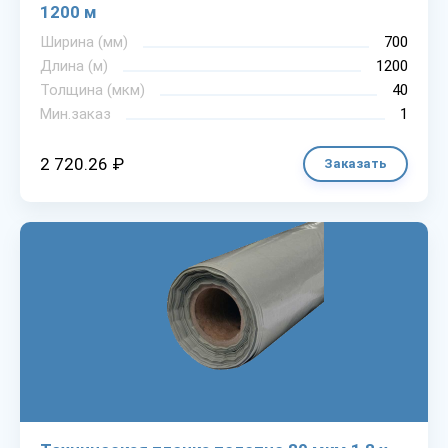
1200 м
Ширина (мм)
700
Длина (м)
1200
Толщина (мкм)
40
Мин.заказ
1
2 720.26 ₽
Заказать