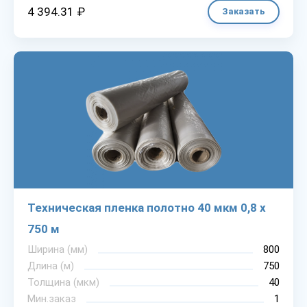
4 394.31 ₽
Заказать
Техническая пленка полотно 40 мкм 0,8 х
750 м
Ширина (мм)
800
Длина (м)
750
Толщина (мкм)
40
Мин.заказ
1