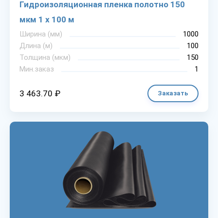
Гидроизоляционная пленка полотно 150
мкм 1 х 100 м
Ширина (мм)
1000
Длина (м)
100
Толщина (мкм)
150
Мин.заказ
1
3 463.70 ₽
Заказать