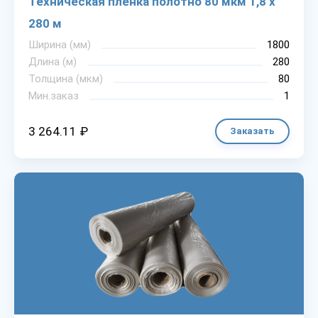
Техническая пленка полотно 80 мкм 1,8 х
280 м
Ширина (мм)
1800
Длина (м)
280
Толщина (мкм)
80
Мин.заказ
1
3 264.11 ₽
Заказать