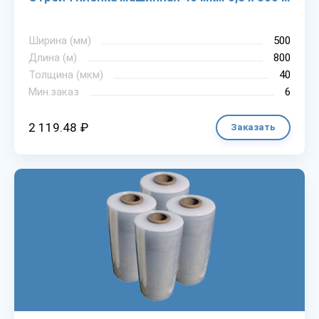
Ширина (мм)
500
Длина (м)
800
Толщина (мкм)
40
Мин.заказ
6
2 119.48 ₽
Заказать