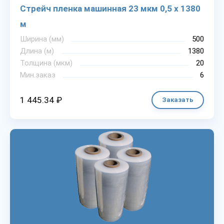
Стрейч пленка машинная 23 мкм 0,5 х 1380
м
Ширина (мм)
500
Длина (м)
1380
Толщина (мкм)
20
Мин.заказ
6
1 445.34 ₽
Заказать