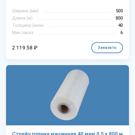
Ширина (мм)
500
Длина (м)
800
Толщина (мкм)
40
Мин.заказ
6
2 119.58 ₽
Заказать
Стрейч пленка машинная 40 мкм 0,5 х 800 м