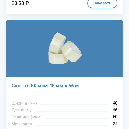
23.50 ₽
Заказать
Скотчъ 50 мкм 48 мм х 66 м
Ширина (мм)
48
Длина (м)
66
Толщина (мкм)
50
Мин.заказ
24