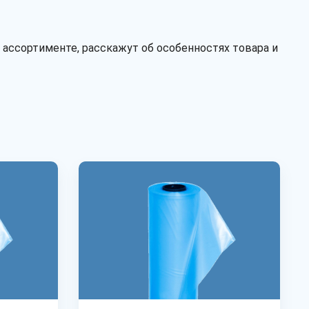
Тип
рукав
полурукав
 ассортименте, расскажут об особенностях товара и
полотно
Перфорация
есть
нет