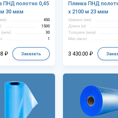
а ПНД полотно 0,45
Пленка ПНД полотн
 м 30 мкм
х 2100 м 23 мкм
(мм)
450
Ширина (мм)
)
1500
Длина (м)
 (мкм)
30
Толщина (мкм)
з
1
Мин.заказ
18 ₽
3 430.00 ₽
Заказать
Зака