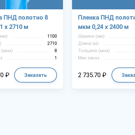
а ПНД полотно 8
Пленка ПНД полотн
1 х 2710 м
мкм 0,24 х 2400 м
(мм)
1100
Ширина (мм)
)
2710
Длина (м)
 (мкм)
8
Толщина (мкм)
з
1
Мин.заказ
70 ₽
2 735.70 ₽
Заказать
Зака