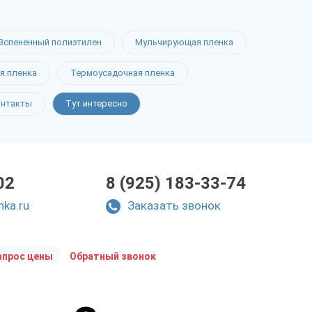
Вспененный полиэтилен
Мульчирующая пленка
я пленка
Термоусадочная пленка
онтакты
Тут интересно
02
8 (925) 183-33-74
nka.ru
Заказать звонок
апрос цены
Обратный звонок
Укажите параметры