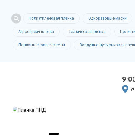
Полиэтиленовая пленка
Одноразовые маски
Пленка ПН
Агрострейч пленка
Техническая пленка
Полиэт
Полиэтиленовые пакеты
Воздушно-пузырьковая плен
в Смоленс
9:0
только приятные цен
у