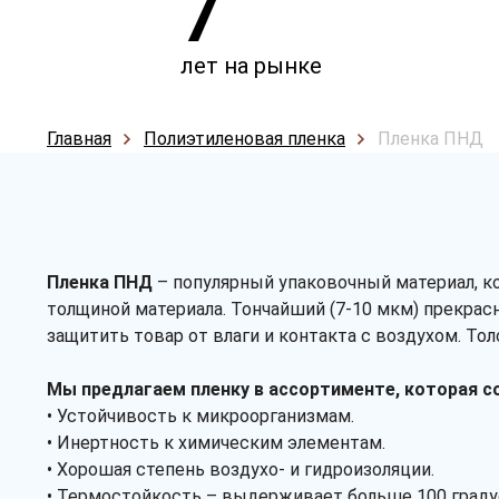
7
лет на рынке
Главная
Полиэтиленовая пленка
Пленка ПНД
Пленка ПНД
– популярный упаковочный материал, ко
толщиной материала. Тончайший (7-10 мкм) прекрас
защитить товар от влаги и контакта с воздухом. То
Мы предлагаем пленку в ассортименте, которая с
• Устойчивость к микроорганизмам.
• Инертность к химическим элементам.
• Хорошая степень воздухо- и гидроизоляции.
• Термостойкость – выдерживает больше 100 граду