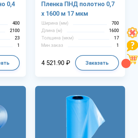
о 0,4
Пленка ПНД полотно 0,7
Рассчитать
х 1600 м 17 мкм
400
Ширина (мм)
700
2100
Длина (м)
1600
23
Толщина (мкм)
17
1
Мин.заказ
1
4 521.90 ₽
зать
Заказать