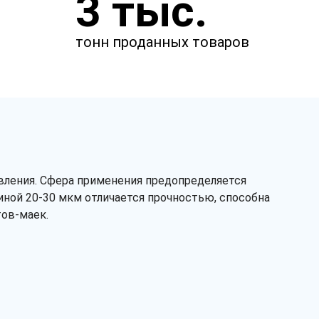
3 тыс.
Чтобы мы смогли рассчитать
стоимость товаров.
тонн проданных товаров
мм
мм
авления. Сфера применения предопределяется
иной 20-30 мкм отличается прочностью, способна
тов-маек.
мкм
Сырье
первичное
вторичное