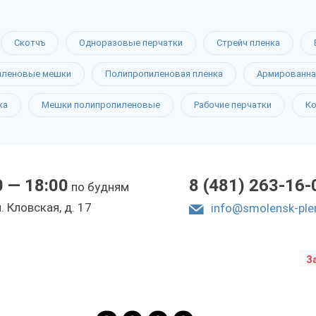
Скотчъ
Одноразовые перчатки
Стрейч пленка
Д
иленовые мешки
Полипропиленовая пленка
Армированна
ка
Мешки полипропиленовые
Рабочие перчатки
К
ке
0 — 18:00
8 (481) 263-16-
по будням
ы
л. Кловская, д. 17
info@smolensk-ple
З